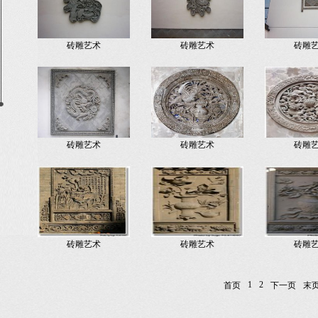
砖雕艺术
砖雕艺术
砖雕
砖雕艺术
砖雕艺术
砖雕
砖雕艺术
砖雕艺术
砖雕
1
2
首页
下一页
末