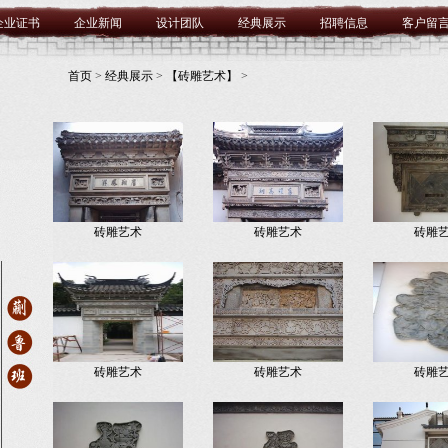
企业证书
企业新闻
设计团队
经典展示
招聘信息
客户留
首页
>
经典展示
>
【砖雕艺术】
>
砖雕艺术
砖雕艺术
砖雕
砖雕艺术
砖雕艺术
砖雕